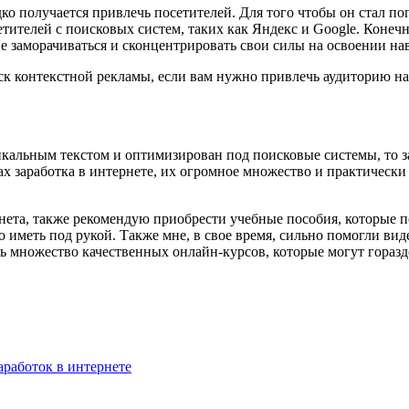
едко получается привлечь посетителей. Для того чтобы он стал
етителей с поисковых систем, таких как Яндекс и Google. Конеч
е заморачиваться и сконцентрировать свои силы на освоении на
ск контекстной рекламы, если вам нужно привлечь аудиторию на 
кальным текстом и оптимизирован под поисковые системы, то з
х заработка в интернете, их огромное множество и практически у
рнета, также рекомендую приобрести учебные пособия, которые 
иметь под рукой. Также мне, в свое время, сильно помогли вид
ть множество качественных онлайн-курсов, которые могут гораз
аработок в интернете