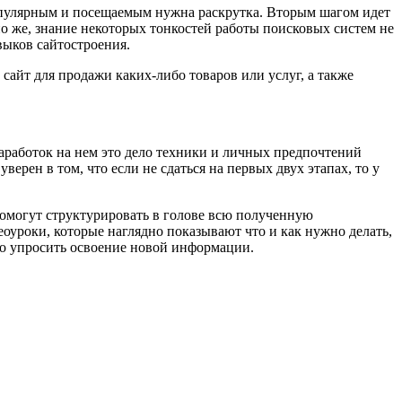
 популярным и посещаемым нужна раскрутка. Вторым шагом идет
но же, знание некоторых тонкостей работы поисковых систем не
выков сайтостроения.
сайт для продажи каких-либо товаров или услуг, а также
аработок на нем это дело техники и личных предпочтений
верен в том, что если не сдаться на первых двух этапах, то у
помогут структурировать в голове всю полученную
еоуроки, которые наглядно показывают что и как нужно делать,
до упросить освоение новой информации.