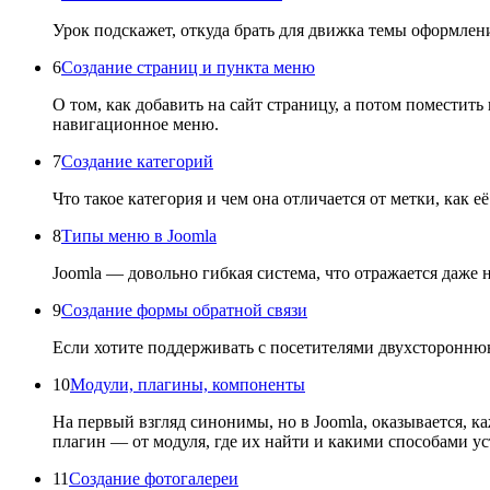
Урок подскажет, откуда брать для движка темы оформлени
6
Создание страниц и пункта меню
О том, как добавить на сайт страницу, а потом поместить
навигационное меню.
7
Создание категорий
Что такое категория и чем она отличается от метки, как 
8
Типы меню в Joomla
Joomla — довольно гибкая система, что отражается даже 
9
Создание формы обратной связи
Если хотите поддерживать с посетителями двухстороннюю
10
Модули, плагины, компоненты
На первый взгляд синонимы, но в Joomla, оказывается, к
плагин — от модуля, где их найти и какими способами ус
11
Создание фотогалереи