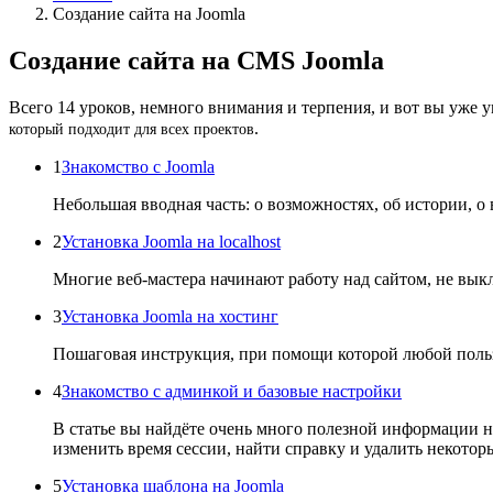
Создание сайта на Joomla
Создание сайта на CMS Joomla
Всего 14 уроков, немного внимания и терпения, и вот вы уже 
.
который подходит для всех проектов
1
Знакомство с Joomla
Небольшая вводная часть: о возможностях, об истории, о
2
Установка Joomla на localhost
Многие веб-мастера начинают работу над сайтом, не выкла
3
Установка Joomla на хостинг
Пошаговая инструкция, при помощи которой любой пользо
4
Знакомство с админкой и базовые настройки
В статье вы найдёте очень много полезной информации на 
изменить время сессии, найти справку и удалить некотор
5
Установка шаблона на Joomla