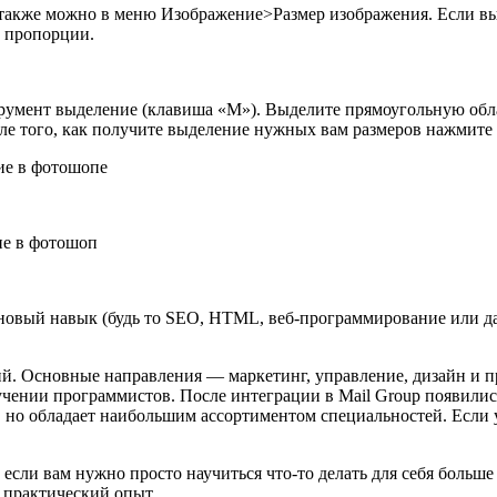
акже можно в меню Изображение>Размер изображения. Если вы 
е пропорции.
струмент выделение (клавиша «M»). Выделите прямоугольную об
ле того, как получите выделение нужных вам размеров нажмит
новый навык (будь то SEO, HTML, веб-программирование или да
й. Основные направления — маркетинг, управление, дизайн и 
учении программистов. После интеграции в Mail Group появилис
 но обладает наибольшим ассортиментом специальностей. Если 
сли вам нужно просто научиться что-то делать для себя больше 
 практический опыт.