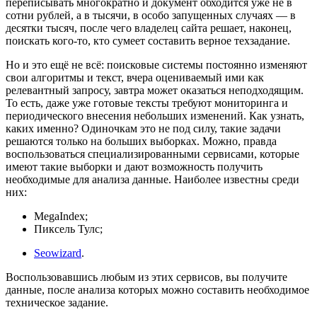
переписывать многократно и документ обходится уже не в
сотни рублей, а в тысячи, в особо запущенных случаях — в
десятки тысяч, после чего владелец сайта решает, наконец,
поискать кого-то, кто сумеет составить верное техзадание.
Но и это ещё не всё: поисковые системы постоянно изменяют
свои алгоритмы и текст, вчера оцениваемый ими как
релевантный запросу, завтра может оказаться неподходящим.
То есть, даже уже готовые тексты требуют мониторинга и
периодического внесения небольших изменений. Как узнать,
каких именно? Одиночкам это не под силу, такие задачи
решаются только на больших выборках. Можно, правда
воспользоваться специализированными сервисами, которые
имеют такие выборки и дают возможность получить
необходимые для анализа данные. Наиболее известны среди
них:
MegaIndex;
Пиксель Тулс;
Seowizard
.
Воспользовавшись любым из этих сервисов, вы получите
данные, после анализа которых можно составить необходимое
техническое задание.