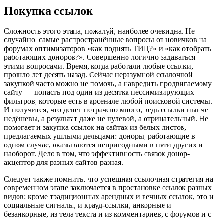
Покупка ссылок
Сложность этого этапа, пожалуй, наиболее очевидна. Не
случайно, самые распространённые вопросы от новичков на
форумах оптимизаторов «как поднять ТИЦ?» и «как отобрать
работающих доноров?». Совершенно логично задаваться
этими вопросами. Время, когда работали любые ссылки,
прошло лет десять назад. Сейчас неразумной ссылочной
закупкой часто можно не помочь, а навредить продвигаемому
сайту — попасть под один из десятка пессимизирующих
фильтров, которые есть в арсенале любой поисковой системы.
И получится, что денег потрачено много, ведь ссылки нынче
недёшевы, а результат даже не нулевой, а отрицательный. Не
помогает и закупка ссылок на сайтах из белых листов,
предлагаемых ушлыми дельцами: доноры, работающие в
одном случае, оказываются непригодными в пяти других и
наоборот. Дело в том, что эффективность связок донор-
акцептор для разных сайтов разная.
Следует также помнить, что успешная ссылочная стратегия на
современном этапе заключается в простановке ссылок разных
видов: кроме традиционных арендных и вечных ссылок, это и
социальные сигналы, и крауд-ссылки, анкорные и
безанкорные, из тела текста и из комментариев, с форумов и с