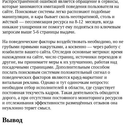
Распространённой ошибкой является обращение в сервисы,
которые занимаются имитацией поведения пользователя на
сайте. Поисковые системы легко распознают подобные
манипуляции, и кара бывает сколь неотвратимой, столь и
жёсткой — пессимизация ресурса на 8-12 месяцев, когда
никакие ухищрения не помогут ему подняться по ключевым
запросам выше 5-6 страницы выдачи.
На поведенческие факторы воздействовать необходимо, но не
грубыми прямыми накрутками, а косвенно — через работу с
юзабилити вашего сайта. Отследив основные метрики: время
нахождения на сайте, число страниц, источники переходов и
другие, вы принимаете меры к их улучшению, работая над
посадочными страницами. Дополнительным способом
послать поисковым системам положительный сигнал о
поведенческих факторов являются крауд-маркетинг и
витальная реклама. Однако и тут одиночкам непросто:
необходим отбор исполнителей в области, где существует
постоянная текучесть кадров. Такая деятельность обходится
дорого, а при отсутствии постоянного мониторинга ресурсов
и отслеживания эффективности размещённых отзывов она
неуклонно теряет смысл.
Вывод