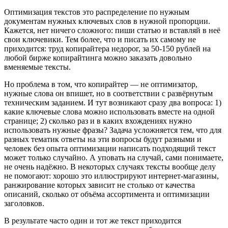
Оптимизация текстов это распределение по нужным
документам нужных ключевых слов в нужной пропорции.
Кажется, нет ничего сложного: пиши статью и вставляй в неё
свои ключевики. Тем более, что и писать их самому не
приходится: труд копирайтера недорог, за 50-150 рублей на
любой бирже копирайтинга можно заказать довольно
вменяемые тексты.
Но проблема в том, что копирайтер — не оптимизатор,
нужные слова он впишет, но в соответствии с развёрнутым
техническим заданием. И тут возникают сразу два вопроса: 1)
какие ключевые слова можно использовать вместе на одной
странице; 2) сколько раз и в каких вхождениях нужно
использовать нужные фразы? Задача усложняется тем, что для
разных тематик ответы на эти вопросы будут разными и
человек без опыта оптимизации написать подходящий текст
может только случайно. А уповать на случай, сами понимаете,
не очень надёжно. В некоторых случаях тексты вообще делу
не помогают: хорошо это иллюстрируют интернет-магазины,
ранжирование которых зависит не столько от качества
описаний, сколько от объёма ассортимента и оптимизации
заголовков.
В результате часто один и тот же текст приходится