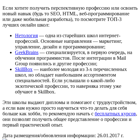
Если хотите получить перспективную профессию или освоить
новый навык (будь то SEO, HTML, веб-программирование
или даже мобильная разработка), то посмотрите ТОП-3
лучших онлайн школ:
Нетология
— одна из старейших школ интернет-
профессий. Основные направления — маркетинг,
управление, дизайн и программирование;
GeekBrains
— специализируется, в первую очередь, на
обучении программистов. После интеграции в Mail
Group появились и другие профессии;
SkillBox
— наиболее молодая из 3-х перечисленных
школ, но обладает наибольшим ассортиментом
специальностей. Если услышали о какой-либо
экзотической профессии, то наверняка этому уже
обучают в Skillbox.
Эти школы выдают дипломы и помогают с трудоустройством,
а если вам нужно просто научиться что-то делать для себя
больше как хобби, то рекомендую начать с
бесплатных курсов
,
они позволят получить общее представление о профессии и
первый практический опыт.
Дата размещения/обновления информации: 26.01.2017 г.