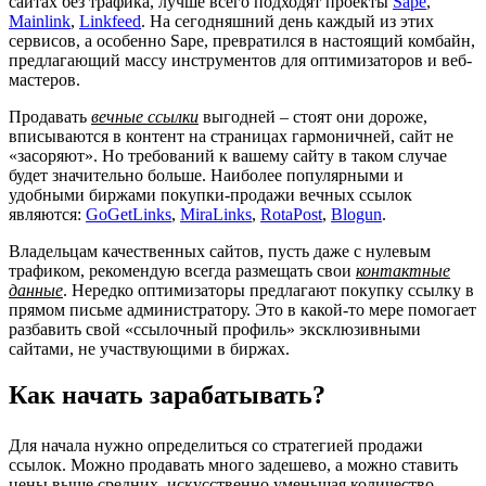
сайтах без трафика, лучше всего подходят проекты
Sape
,
Mainlink
,
Linkfeed
. На сегодняшний день каждый из этих
сервисов, а особенно Sape, превратился в настоящий комбайн,
предлагающий массу инструментов для оптимизаторов и веб-
мастеров.
Продавать
вечные ссылки
выгодней – стоят они дороже,
вписываются в контент на страницах гармоничней, сайт не
«засоряют». Но требований к вашему сайту в таком случае
будет значительно больше. Наиболее популярными и
удобными биржами покупки-продажи вечных ссылок
являются:
GoGetLinks
,
MiraLinks
,
RotaPost
,
Blogun
.
Владельцам качественных сайтов, пусть даже с нулевым
трафиком, рекомендую всегда размещать свои
контактные
данные
. Нередко оптимизаторы предлагают покупку ссылку в
прямом письме администратору. Это в какой-то мере помогает
разбавить свой «ссылочный профиль» эксклюзивными
сайтами, не участвующими в биржах.
Как начать зарабатывать?
Для начала нужно определиться со стратегией продажи
ссылок. Можно продавать много задешево, а можно ставить
цены выше средних, искусственно уменьшая количество