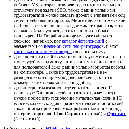
гибкая CMS, которая позволяет сделать оптимальную
структуру под задачи SEO, также с минимальными
трудозатратами можно сделать проект с элементами соц
сетей и небольшие порталы. Многие делают тоже самое
на Joomla, но мне лично этот движок не нравится, хотя
первые сайты я учился делать на нем и он более
популярен. На Drupal можно делать уже сайты по
сложнее, например, вот
каталог фотолокаций
с
элементами
социальной сети для фотографов
, и этот
сайт с расписаниями поездов
сделаны на нем;
Для клиентских сайтов часто использую
Неткат
, т.к. он
имеет удобную админку, которая интуитивно понятна
для пользователей даже с минимальным опытом работы
на компьютере. Также по трудозатратам на нем
разворачиваются проекты довольно быстро, что в
коммерческих целях мне очень удобно;
Для интернет-магазинов, где есть интеграция с 1С
использую
Битрикс
, особенно в тех случаях, когда
нужно применить технологию мультисклад (если в 1С
есть несколько складов с разными ценами и остатками),
также иногда применяю узкопрофильные движки под
интернет-торговлю
Шоп Скрипт
(платный) и
Opencart
(бесплатный).
Чтобы редактировать
HTML online
воспользуйтесь