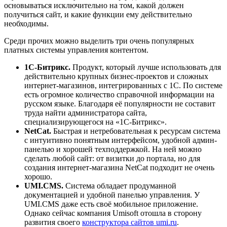
основываться исключительно на том, какой должен
получиться сайт, и какие функции ему действительно
необходимы.
Среди прочих можно выделить три очень популярных
платных системы управления контентом.
1С-Битрикс.
Продукт, который лучше использовать для
действительно крупных бизнес-проектов и сложных
интернет-магазинов, интегрированных с 1С. По системе
есть огромное количество справочной информации на
русском языке. Благодаря её популярности не составит
труда найти администратора сайта,
специализирующегося на «1С-Битрикс».
NetCat
.
Быстрая и нетребовательная к ресурсам система
с интуитивно понятным интерфейсом, удобной админ-
панелью и хорошей техподдержкой. На ней можно
сделать любой сайт: от визитки до портала, но для
создания интернет-магазина NetCat подходит не очень
хорошо.
UMI
.
CMS
.
Система обладает продуманной
документацией и удобной панелью управления. У
UMI.CMS даже есть своё мобильное приложение.
Однако сейчас компания Umisoft отошла в сторону
развития своего
конструктора сайтов umi.ru
.