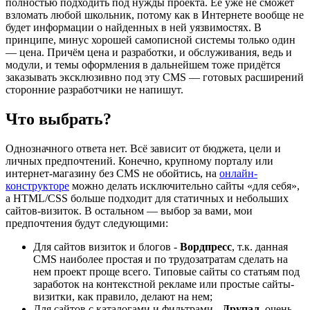
полностью подходить под нужды проекта. Её уже не сможет
взломать любой школьник, потому как в Интернете вообще не
будет информации о найденных в ней уязвимостях. В
принципе, минус хорошей самописной системы только один
— цена. Причём цена и разработки, и обслуживания, ведь и
модули, и темы оформления в дальнейшем тоже придётся
заказывать эксклюзивно под эту CMS — готовых расширений
сторонние разработчики не напишут.
Что выбрать?
Однозначного ответа нет. Всё зависит от бюджета, цели и
личных предпочтений. Конечно, крупному порталу или
интернет-магазину без CMS не обойтись, на
онлайн-
конструкторе
можно делать исключительно сайты «для себя»,
а HTML/CSS больше подходит для статичных и небольших
сайтов-визиток. В остальном — выбор за вами, мои
предпочтения будут следующими:
Для сайтов визиток и блогов -
Вордпресс
, т.к. данная
CMS наиболее простая и по трудозатратам сделать на
нем проект проще всего. Типовые сайты со статьям под
заработок на контекстной рекламе или простые сайты-
визитки, как правило, делают на нем;
Для сайтов с каталогами и фильтрами -
Друпал
, очень