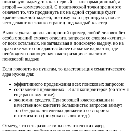
поисковую выдачу, так как первый — информационный, а
второй — коммерческий. С практической точки зрения это
означает то, что продвинуть их на одной странице будет
крайне сложной задачей, поэтому их и группируют, после
чего делают несколько страниц под каждый кластер.
Выше я указал довольно простой пример, любой человек без
особых знаний сможет отделить запросы со словом «купить»
от всех остальных, не заглядывая в поисковую выдачу, но на
практике часто попадаются более сложные варианты, где
необходима полноценная кластеризация с анализом
поисковой выдачи.
Если говорить по пунктам, то кластеризация семантического
ядра нужна для:
эффективного продвижения всех поисковых запросов;
составления правильных ТЗ для копирайтеров (об этом я
еще расскажу ниже);
экономии средств. При хорошей кластеризации и
качественном контенте большинство запросов займут
топ без дополнительных движений со стороны
оптимизатора (покупка ссылок и т.д.).
Отмечу, что есть разные типы семантических ядер,
кластеризация необходима только для контентного плана, а