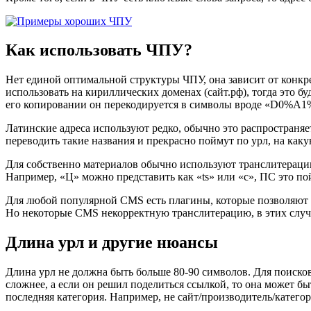
Как использовать ЧПУ?
Нет единой оптимальной структуры ЧПУ, она зависит от конкр
использовать на кириллических доменах (сайт.рф), тогда это б
его копировании он перекодируется в символы вроде «D0%A1%
Латинские адреса используют редко, обычно это распространяется 
переводить такие названия и прекрасно поймут по урл, на каку
Для собственно материалов обычно используют транслитерацию
Например, «Ц» можно представить как «ts» или «c», ПС это пой
Для любой популярной CMS есть плагины, которые позволяют п
Но некоторые CMS некорректную транслитерацию, в этих случ
Длина урл и другие нюансы
Длина урл не должна быть больше 80-90 символов. Для поисков
сложнее, а если он решил поделиться ссылкой, то она может б
последняя категория. Например, не сайт/производитель/категор