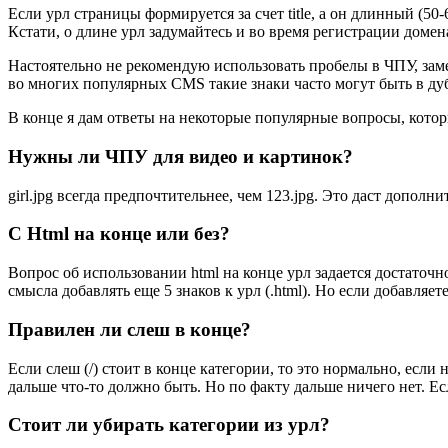
Если урл страницы формируется за счет title, а он длинный (50
Кстати, о длине урл задумайтесь и во время регистрации домен
Настоятельно не рекомендую использовать пробелы в ЧПУ, заме
во многих популярных CMS такие знаки часто могут быть в дубл
В конце я дам ответы на некоторые популярные вопросы, котор
Нужны ли ЧПУ для видео и картинок?
girl.jpg всегда предпочтительнее, чем 123.jpg. Это даст дополн
С Html на конце или без?
Вопрос об использовании html на конце урл задается достаточн
смысла добавлять еще 5 знаков к урл (.html). Но если добавляет
Правилен ли слеш в конце?
Если слеш (/) стоит в конце категории, то это нормально, если 
дальше что-то должно быть. Но по факту дальше ничего нет. Ес
Стоит ли убирать категории из урл?