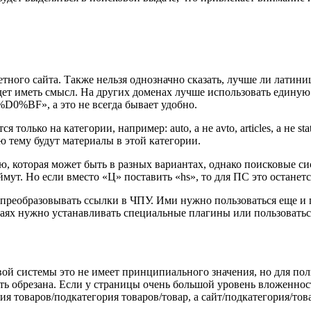
етного сайта. Также нельзя однозначно сказать, лучше ли лати
удет иметь смысл. На других доменах лучше использовать единую
D0%BF», а это не всегда бывает удобно.
только на категории, например: auto, а не avto, articles, а не st
ю тему будут материалы в этой категории.
, которая может быть в разных вариантах, однако поисковые с
мут. Но если вместо «Ц» поставить «hs», то для ПС это останетс
реобразовывать ссылки в ЧПУ. Ими нужно пользоваться еще и по
аях нужно устанавливать специальные плагины или пользовать
ой системы это не имеет принципиального значения, но для пол
ыть обрезана. Если у страницы очень большой уровень вложеннос
ия товаров/подкатегория товаров/товар, а сайт/подкатегория/тов