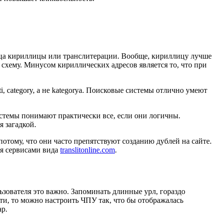
ница кириллицы или транслитерации. Вообще, кириллицу лучше
 схему. Минусом кириллических адресов является то, что при
ati, category, а не kategorya. Поисковые системы отлично умеют
истемы понимают практически все, если они логичны.
я загадкой.
тому, что они часто препятствуют созданию дублей на сайте.
ся сервисами вида
translitonline.com
.
ьзователя это важно. Запоминать длинные урл, гораздо
ти, то можно настроить ЧПУ так, что бы отображалась
ар.