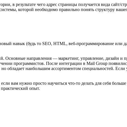
ории, в результате чего адрес страницы получается вида сайт/с
 системы, которой необходимо правильно понять структуру вашего
новый навык (будь то SEO, HTML, веб-программирование или да
й. Основные направления — маркетинг, управление, дизайн и 
учении программистов. После интеграции в Mail Group появилис
 но обладает наибольшим ассортиментом специальностей. Если 
сли вам нужно просто научиться что-то делать для себя больше 
 практический опыт.