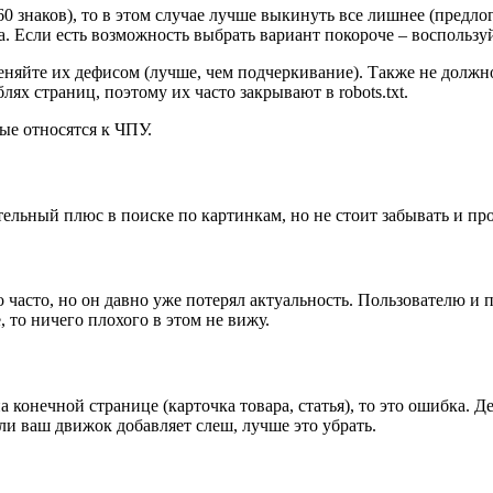
-60 знаков), то в этом случае лучше выкинуть все лишнее (предло
а. Если есть возможность выбрать вариант покороче – воспользуй
няйте их дефисом (лучше, чем подчеркивание). Также не должно 
ях страниц, поэтому их часто закрывают в robots.txt.
ые относятся к ЧПУ.
ительный плюс в поиске по картинкам, но не стоит забывать и про 
о часто, но он давно уже потерял актуальность. Пользователю и
е, то ничего плохого в этом не вижу.
на конечной странице (карточка товара, статья), то это ошибка. 
ли ваш движок добавляет слеш, лучше это убрать.