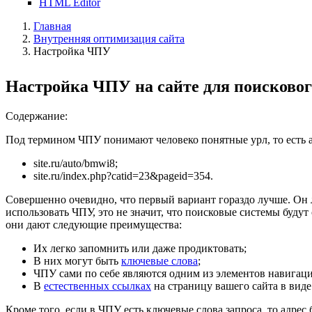
HTML Editor
Главная
Внутренняя оптимизация сайта
Настройка ЧПУ
Настройка ЧПУ на сайте для поисково
Содержание:
Под термином ЧПУ понимают человеко понятные урл, то есть ад
site.ru/auto/bmwi8;
site.ru/index.php?catid=23&pageid=354.
Совершенно очевидно, что первый вариант гораздо лучше. Он л
использовать ЧПУ, это не значит, что поисковые системы буду
они дают следующие преимущества:
Их легко запомнить или даже продиктовать;
В них могут быть
ключевые слова
;
ЧПУ сами по себе являются одним из элементов навигации,
В
естественных ссылках
на страницу вашего сайта в виде
Кроме того, если в ЧПУ есть ключевые слова запроса, то адрес