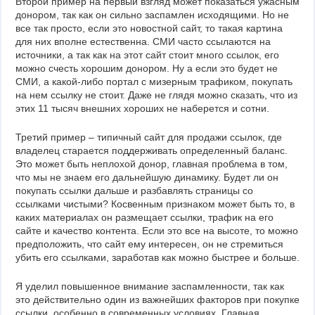
Второй пример на первый взгляд может показаться ужасным
донором, так как он сильно заспамлен исходящими. Но не
все так просто, если это новостной сайт, то такая картина
для них вполне естественна. СМИ часто ссылаются на
источники, а так как на этот сайт стоит много ссылок, его
можно счесть хорошим донором. Ну а если это будет не
СМИ, а какой-либо портал с мизерным трафиком, покупать
на нем ссылку не стоит. Даже не глядя можно сказать, что из
этих 11 тысяч внешних хороших не наберется и сотни.
Третий пример – типичный сайт для продажи ссылок, где
владелец старается поддерживать определенный баланс.
Это может быть неплохой донор, главная проблема в том,
что мы не знаем его дальнейшую динамику. Будет ли он
покупать ссылки дальше и разбавлять страницы со
ссылками чистыми? Косвенным признаком может быть то, в
каких материалах он размещает ссылки, трафик на его
сайте и качество контента. Если это все на высоте, то можно
предположить, что сайт ему интересен, он не стремиться
убить его ссылками, заработав как можно быстрее и больше.
Я уделил повышенное внимание заспамленности, так как
это действительно один из важнейших факторов при покупке
ссылки, особенно в современных условиях. Главная