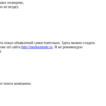
чших позициях;
 не везде).
ать показ объявлений самостоятельно. Здесь можно создать
ове url сайта
http://mediasimple.ru
. Я не рекомендую
й.
ют поиск компании;