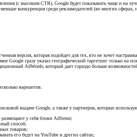
вления (с высоким CTR), Google будет показывать чаще и на лу
 меньше конкуренция среди рекламодателей (во многих сферах, но
ченная версия, которая подойдет для тех, кто не хочет настраив
не Google сразу указал географический таргетинг только на осн
адиционный AdWords, который дает гораздо больше возможносте
есколько вариантов.
поисковой выдаче Google, а также у партнеров, которые использу
 размещают у себя блоки AdSense;
ный способ;
ных товаров;
зывать его будут на YouTube и других сайтах;