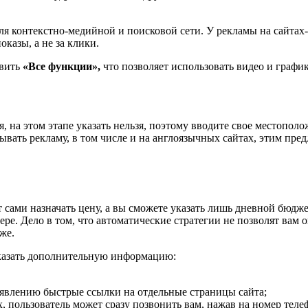
 контекстно-медийной и поисковой сети. У рекламы на сайтах-
казы, а не за клики.
авить
«Все функции»,
что позволяет использовать видео и графи
я, на этом этапе указать нельзя, поэтому вводите свое местопо
ывать рекламу, в том числе и на англоязычных сайтах, этим пре
т сами назначать цену, а вы сможете указать лишь дневной бюдже
ере. Дело в том, что автоматические стратегии не позволят ва
же.
указать дополнительную информацию:
ъявлению быстрые ссылки на отдельные страницы сайта;
 пользователь может сразу позвонить вам, нажав на номер теле